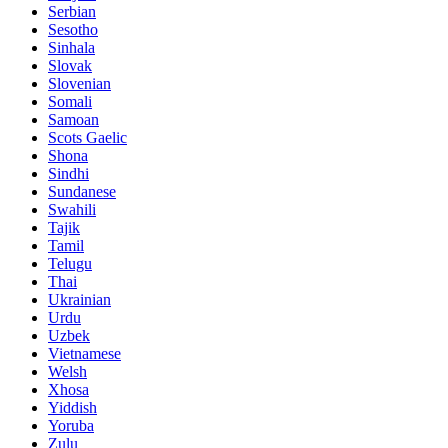
Serbian
Sesotho
Sinhala
Slovak
Slovenian
Somali
Samoan
Scots Gaelic
Shona
Sindhi
Sundanese
Swahili
Tajik
Tamil
Telugu
Thai
Ukrainian
Urdu
Uzbek
Vietnamese
Welsh
Xhosa
Yiddish
Yoruba
Zulu