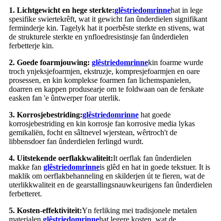
1. Lichtgewicht en hege sterkte:
glêstried
omrinne
hat in lege
spesifike swiertekrêft, wat it gewicht fan ûnderdielen signifikant
ferminderje kin. Tagelyk hat it poerbêste sterkte en stivens, wat
de strukturele sterkte en ynfloedresistinsje fan ûnderdielen
ferbetterje kin.
2. Goede foarmjouwing:
glêstried
omrinne
kin foarme wurde
troch ynjeksjefoarmjen, ekstruzje, kompresjefoarmjen en oare
prosessen, en kin komplekse foarmen fan lichemspanielen,
doarren en kappen produsearje om te foldwaan oan de ferskate
easken fan 'e ûntwerper foar uterlik.
3. Korrosjebestriding:
glêstried
omrinne
hat goede
korrosjebestriding en kin korrosje fan korrosive media lykas
gemikaliën, focht en sâltnevel wjerstean, wêrtroch't de
libbensdoer fan ûnderdielen ferlingd wurdt.
4. Uitstekende oerflakkwaliteit:
It oerflak fan ûnderdielen
makke fan
glêstried
omrinne
is glêd en hat in goede tekstuer. It is
maklik om oerflakbehanneling en skilderjen út te fieren, wat de
uterlikkwaliteit en de gearstallingsnauwkeurigens fan ûnderdielen
ferbetteret.
5. Kosten-effektiviteit:
Yn ferliking mei tradisjonele metalen
materialen,
glêstried
omrinne
hat legere kosten, wat de