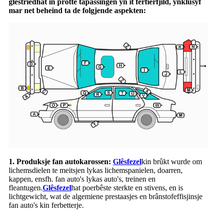
glêstried
hat in protte tapassingen yn it ferfierfjild, ynklusyf
mar net beheind ta de folgjende aspekten:
1. Produksje fan autokarossen:
Glêsfezel
kin brûkt wurde om
lichemsdielen te meitsjen lykas lichemspanielen, doarren,
kappen, ensfh. fan auto's lykas auto's, treinen en
fleantugen.
Glêsfezel
hat poerbêste sterkte en stivens, en is
lichtgewicht, wat de algemiene prestaasjes en brânstofeffisjinsje
fan auto's kin ferbetterje.