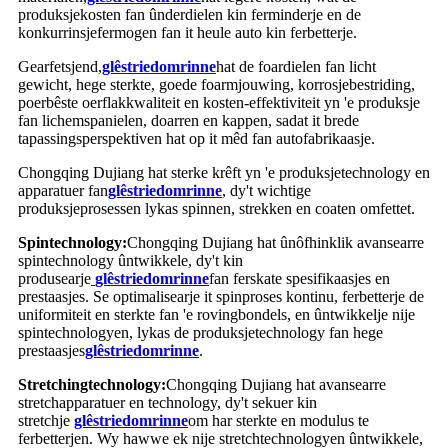
produksjekosten fan ûnderdielen kin ferminderje en de
konkurrinsjefermogen fan it heule auto kin ferbetterje.
Gearfetsjend,
glêstried
omrinne
hat de foardielen fan licht
gewicht, hege sterkte, goede foarmjouwing, korrosjebestriding,
poerbêste oerflakkwaliteit en kosten-effektiviteit yn 'e produksje
fan lichemspanielen, doarren en kappen, sadat it brede
tapassingsperspektiven hat op it mêd fan autofabrikaasje.
Chongqing Dujiang hat sterke krêft yn 'e produksjetechnology en
apparatuer fan
glêstried
omrinne
, dy't wichtige
produksjeprosessen lykas spinnen, strekken en coaten omfettet.
Spintechnology:
Chongqing Dujiang hat ûnôfhinklik avansearre
spintechnology ûntwikkele, dy't kin
produsearje
glêstried
omrinne
fan ferskate spesifikaasjes en
prestaasjes. Se optimalisearje it spinproses kontinu, ferbetterje de
uniformiteit en sterkte fan 'e rovingbondels, en ûntwikkelje nije
spintechnologyen, lykas de produksjetechnology fan hege
prestaasjes
glêstried
omrinne
.
Stretchingtechnology:
Chongqing Dujiang hat avansearre
stretchapparatuer en technology, dy't sekuer kin
stretchje
glêstried
omrinne
om har sterkte en modulus te
ferbetterjen. Wy hawwe ek nije stretchtechnologyen ûntwikkele,