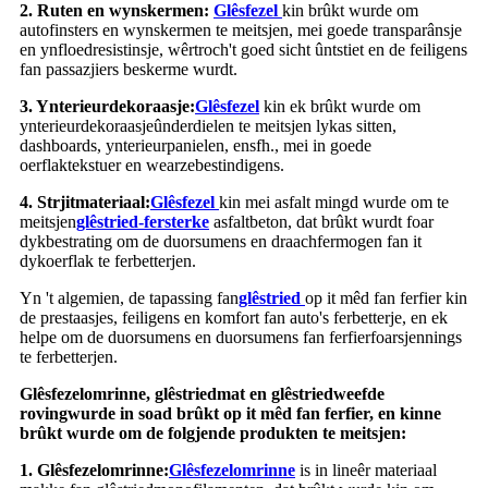
2. Ruten en wynskermen:
Glêsfezel
kin brûkt wurde om
autofinsters en wynskermen te meitsjen, mei goede transparânsje
en ynfloedresistinsje, wêrtroch't goed sicht ûntstiet en de feiligens
fan passazjiers beskerme wurdt.
3. Ynterieurdekoraasje:
Glêsfezel
kin ek brûkt wurde om
ynterieurdekoraasjeûnderdielen te meitsjen lykas sitten,
dashboards, ynterieurpanielen, ensfh., mei in goede
oerflaktekstuer en wearzebestindigens.
4. Strjitmateriaal:
Glêsfezel
kin mei asfalt mingd wurde om te
meitsjen
glêstried
-
fersterke
asfaltbeton, dat brûkt wurdt foar
dykbestrating om de duorsumens en draachfermogen fan it
dykoerflak te ferbetterjen.
Yn 't algemien, de tapassing fan
glêstried
op it mêd fan ferfier kin
de prestaasjes, feiligens en komfort fan auto's ferbetterje, en ek
helpe om de duorsumens en duorsumens fan ferfierfoarsjennings
te ferbetterjen.
Glêsfezel
omrinne
, glêstriedmat en glêstried
weefde
roving
wurde in soad brûkt op it mêd fan ferfier, en kinne
brûkt wurde om de folgjende produkten te meitsjen:
1. Glêsfezel
omrinne
:
Glêsfezel
omrinne
is in lineêr materiaal