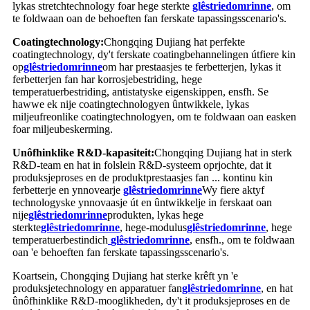
lykas stretchtechnology foar hege sterkte
glêstried
omrinne
, om
te foldwaan oan de behoeften fan ferskate tapassingsscenario's.
Coatingtechnology:
Chongqing Dujiang hat perfekte
coatingtechnology, dy't ferskate coatingbehannelingen útfiere kin
op
glêstried
omrinne
om har prestaasjes te ferbetterjen, lykas it
ferbetterjen fan har korrosjebestriding, hege
temperatuerbestriding, antistatyske eigenskippen, ensfh. Se
hawwe ek nije coatingtechnologyen ûntwikkele, lykas
miljeufreonlike coatingtechnologyen, om te foldwaan oan easken
foar miljeubeskerming.
Unôfhinklike R&D-kapasiteit:
Chongqing Dujiang hat in sterk
R&D-team en hat in folslein R&D-systeem oprjochte, dat it
produksjeproses en de produktprestaasjes fan ... kontinu kin
ferbetterje en ynnovearje
glêstried
omrinne
Wy fiere aktyf
technologyske ynnovaasje út en ûntwikkelje in ferskaat oan
nije
glêstried
omrinne
produkten, lykas hege
sterkte
glêstried
omrinne
, hege-modulus
glêstried
omrinne
, hege
temperatuerbestindich
glêstried
omrinne
, ensfh., om te foldwaan
oan 'e behoeften fan ferskate tapassingsscenario's.
Koartsein, Chongqing Dujiang hat sterke krêft yn 'e
produksjetechnology en apparatuer fan
glêstried
omrinne
, en hat
ûnôfhinklike R&D-mooglikheden, dy't it produksjeproses en de