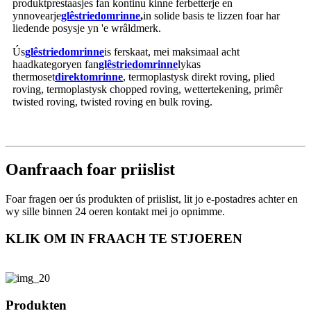
produktprestaasjes fan kontinu kinne ferbetterje en
ynnovearje
glêstried
omrinne
,
in solide basis te lizzen foar har
liedende posysje yn 'e wrâldmerk.
Ús
glêstried
omrinne
is ferskaat, mei maksimaal acht
haadkategoryen fan
glêstried
omrinne
lykas
thermoset
direkt
omrinne
, termoplastysk direkt roving, plied
roving, termoplastysk chopped roving, wettertekening, primêr
twisted roving, twisted roving en bulk roving.
Oanfraach foar priislist
Foar fragen oer ús produkten of priislist, lit jo e-postadres achter en
wy sille binnen 24 oeren kontakt mei jo opnimme.
KLIK OM IN FRAACH TE STJOEREN
Produkten