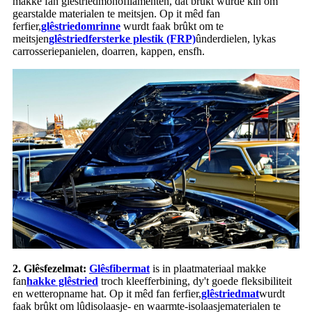
makke fan glêstriedmonofilamenten, dat brûkt wurde kin om
gearstalde materialen te meitsjen. Op it mêd fan
ferfier,
glêstried
omrinne
wurdt faak brûkt om te
meitsjen
glêstriedfersterke plestik (FRP)
ûnderdielen, lykas
carrosseriepanielen, doarren, kappen, ensfh.
2. Glêsfezelmat:
Glêsfibermat
is in plaatmateriaal makke
fan
hakke glêstried
troch kleefferbining, dy't goede fleksibiliteit
en wetteropname hat. Op it mêd fan ferfier,
glêstriedmat
wurdt
faak brûkt om lûdisolaasje- en waarmte-isolaasjematerialen te