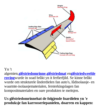
Yn 't
algemien,
glêstried
omrinne
,
glêstriedmat
en
glêstried
weefde
roving
wurde in soad brûkt yn it ferfierfjild. Se kinne brûkt
wurde om strukturele ûnderdielen fan auto's, lûdisolaasje- en
waarmte-isolaasjematerialen, fersterkingslagen fan
kompositmaterialen en oare produkten te meitsjen.
Us glêstried
omrinne
hat de folgjende foardielen yn 'e
produksje fan karrosseriepanielen, doarren en kappen: