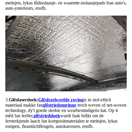
meitsjen, lykas lûdisolaasje- en waarmte-isolaasjepads foar auto's,
auto-ynterieurs, ensfh.
3.
Glêsfaserdoek:
Glêsfezel
weefde roving
is in stof-eftich
materiaal makke fan
glêstried
omrinne
troch weven of net-woven
technology, dy't goede sterkte en wearbestindigens hat. Op it
mêd fan ferfier,
glêstrieddoek
wurdt faak brûkt om de
fersterkjende laach fan kompositmaterialen te meitsjen, lykas
rompen, fleantúchfleugels, autokarossen, ensfh.