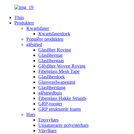
Thús
Produkten
Kwartsfaser
Kwartsfaserdoek
Populêre produkten
glêstried
Glasfiber Roving
Glasfibermat
Glasfibergaas
Glêsfiber Woven Roving
Fiberglass Mesh Tape
Glasfiberdoek
Glasvezelwapening
Glasfiberstang
glêstriedbuis
Fiberglass Hakke Strands
GRP-rooster
GRP strukturele foarm
Hars
Epoxyhars
Unsaturearre polyesterhars
Vinylhars