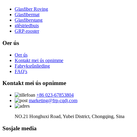
Glasfiber Roving
Glasfibermat
Glasfiberstang
glêstriedbuis
GRP-rooster
Oer ús
Oer ús
Kontakt mei ús opnimme
Fabryksrûnlieding
FAQ's
Kontakt mei ús opnimme
+86 023-67853804
marketing@frp-cqdj.com
NO.21 Honghuxi Road, Yubei District, Chongqing, Sina
Sosjale media