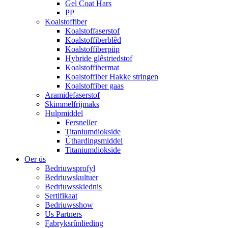
Gel Coat Hars
PP
Koalstoffiber
Koalstoffaserstof
Koalstoffiberblêd
Koalstoffiberpiip
Hybride glêstriedstof
Koalstoffibermat
Koalstoffiber Hakke stringen
Koalstoffiber gaas
Aramidefaserstof
Skimmelfrijmaks
Hulpmiddel
Fersneller
Titaniumdiokside
Úthardingsmiddel
Titaniumdiokside
Oer ús
Bedriuwsprofyl
Bedriuwskultuer
Bedriuwsskiednis
Sertifikaat
Bedriuwsshow
Us Partners
Fabryksrûnlieding