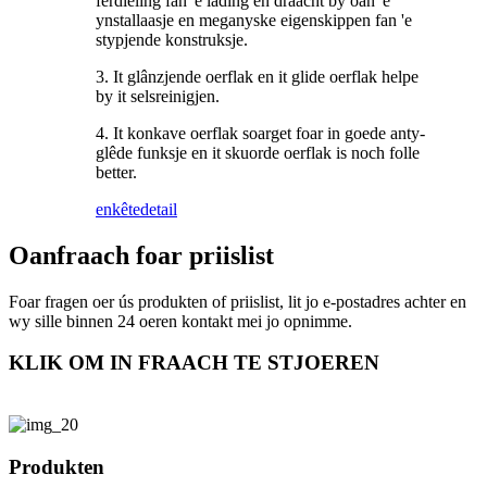
ferdieling fan 'e lading en draacht by oan 'e
ynstallaasje en meganyske eigenskippen fan 'e
stypjende konstruksje.
3. It glânzjende oerflak en it glide oerflak helpe
by it selsreinigjen.
4. It konkave oerflak soarget foar in goede anty-
glêde funksje en it skuorde oerflak is noch folle
better.
enkête
detail
Oanfraach foar priislist
Foar fragen oer ús produkten of priislist, lit jo e-postadres achter en
wy sille binnen 24 oeren kontakt mei jo opnimme.
KLIK OM IN FRAACH TE STJOEREN
Produkten