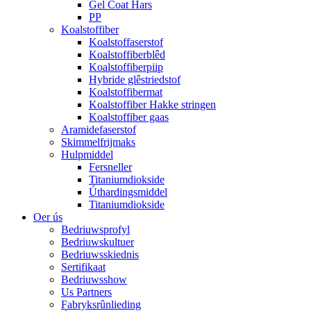
Gel Coat Hars
PP
Koalstoffiber
Koalstoffaserstof
Koalstoffiberblêd
Koalstoffiberpiip
Hybride glêstriedstof
Koalstoffibermat
Koalstoffiber Hakke stringen
Koalstoffiber gaas
Aramidefaserstof
Skimmelfrijmaks
Hulpmiddel
Fersneller
Titaniumdiokside
Úthardingsmiddel
Titaniumdiokside
Oer ús
Bedriuwsprofyl
Bedriuwskultuer
Bedriuwsskiednis
Sertifikaat
Bedriuwsshow
Us Partners
Fabryksrûnlieding