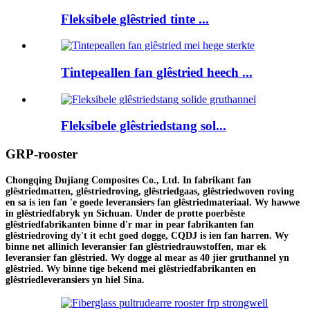
Fleksibele glêstried tinte ...
Tintepeallen fan glêstried heech ...
Fleksibele glêstriedstang sol...
GRP-rooster
Chongqing Dujiang Composites Co., Ltd. In fabrikant fan
glêstriedmatten, glêstriedroving, glêstriedgaas, glêstriedwoven roving
en sa is ien fan 'e goede leveransiers fan glêstriedmateriaal. Wy hawwe
in glêstriedfabryk yn Sichuan. Under de protte poerbêste
glêstriedfabrikanten binne d'r mar in pear fabrikanten fan
glêstriedroving dy't it echt goed dogge, CQDJ is ien fan harren. Wy
binne net allinich leveransier fan glêstriedrauwstoffen, mar ek
leveransier fan glêstried. Wy dogge al mear as 40 jier gruthannel yn
glêstried. Wy binne tige bekend mei glêstriedfabrikanten en
glêstriedleveransiers yn hiel Sina.