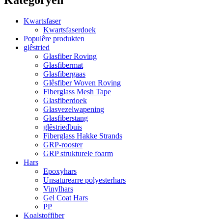
Kwartsfaser
Kwartsfaserdoek
Populêre produkten
glêstried
Glasfiber Roving
Glasfibermat
Glasfibergaas
Glêsfiber Woven Roving
Fiberglass Mesh Tape
Glasfiberdoek
Glasvezelwapening
Glasfiberstang
glêstriedbuis
Fiberglass Hakke Strands
GRP-rooster
GRP strukturele foarm
Hars
Epoxyhars
Unsaturearre polyesterhars
Vinylhars
Gel Coat Hars
PP
Koalstoffiber