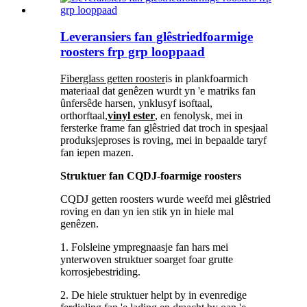
Leveransiers fan glêstriedfoarmige
roosters frp grp looppaad
Fiberglass getten rooster
is in plankfoarmich
materiaal dat genêzen wurdt yn 'e matriks fan
ûnfersêde harsen, ynklusyf isoftaal,
orthorftaal,
vinyl ester
, en fenolysk, mei in
fersterke frame fan glêstried dat troch in spesjaal
produksjeproses is roving, mei in bepaalde taryf
fan iepen mazen.
Struktuer fan CQDJ-foarmige roosters
CQDJ getten roosters wurde weefd mei glêstried
roving en dan yn ien stik yn in hiele mal
genêzen.
1. Folsleine ympregnaasje fan hars mei
ynterwoven struktuer soarget foar grutte
korrosjebestriding.
2. De hiele struktuer helpt by in evenredige