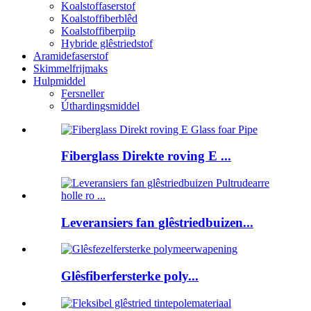
Koalstoffaserstof
Koalstoffiberblêd
Koalstoffiberpiip
Hybride glêstriedstof
Aramidefaserstof
Skimmelfrijmaks
Hulpmiddel
Fersneller
Úthardingsmiddel
Fiberglass Direkte roving E ...
Leveransiers fan glêstriedbuizen...
Glêsfiberfersterke poly...