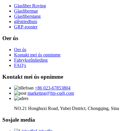
Glasfiber Roving
Glasfibermat
Glasfiberstang
glêstriedbuis
GRP-rooster
Oer ús
Oer ús
Kontakt mei ús opnimme
Fabryksrûnlieding
FAQ's
Kontakt mei ús opnimme
+86 023-67853804
marketing@frp-cqdj.com
NO.21 Honghuxi Road, Yubei District, Chongqing, Sina
Sosjale media