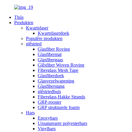
Thús
Produkten
Kwartsfaser
Kwartsfaserdoek
Populêre produkten
glêstried
Glasfiber Roving
Glasfibermat
Glasfibergaas
Glêsfiber Woven Roving
Fiberglass Mesh Tape
Glasfiberdoek
Glasvezelwapening
Glasfiberstang
glêstriedbuis
Fiberglass Hakke Strands
GRP-rooster
GRP strukturele foarm
Hars
Epoxyhars
Unsaturearre polyesterhars
Vinylhars