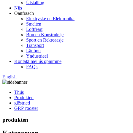
Útstalling
Nijs
Oanfraach
Elektryske en Elektronika
Smelten
Loftfeart
Bou en Konstruksje
Sport en Rekreaasje
Transport
Lânbou
Yndustrieel
Kontakt mei ús opnimme
FAQ's
English
Thús
Produkten
glêstried
GRP-rooster
produkten
Kategoryen