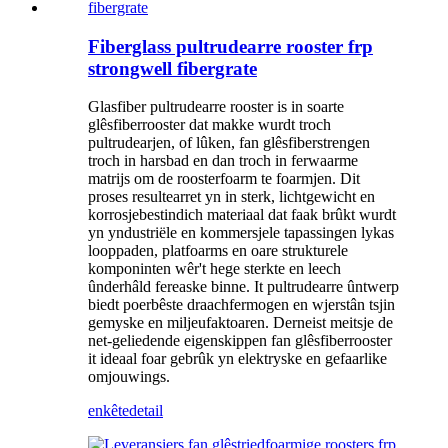
Fiberglass pultrudearre rooster frp
strongwell fibergrate
Glasfiber pultrudearre rooster is in soarte
glêsfiberrooster dat makke wurdt troch
pultrudearjen, of lûken, fan glêsfiberstrengen
troch in harsbad en dan troch in ferwaarme
matrijs om de roosterfoarm te foarmjen. Dit
proses resultearret yn in sterk, lichtgewicht en
korrosjebestindich materiaal dat faak brûkt wurdt
yn yndustriële en kommersjele tapassingen lykas
looppaden, platfoarms en oare strukturele
komponinten wêr't hege sterkte en leech
ûnderhâld fereaske binne. It pultrudearre ûntwerp
biedt poerbêste draachfermogen en wjerstân tsjin
gemyske en miljeufaktoaren. Derneist meitsje de
net-geliedende eigenskippen fan glêsfiberrooster
it ideaal foar gebrûk yn elektryske en gefaarlike
omjouwings.
enkête
detail