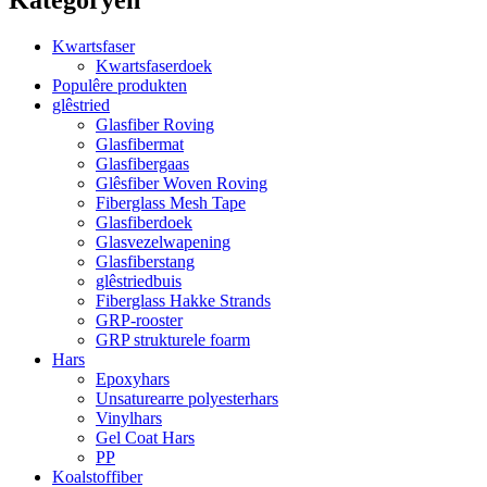
Kwartsfaser
Kwartsfaserdoek
Populêre produkten
glêstried
Glasfiber Roving
Glasfibermat
Glasfibergaas
Glêsfiber Woven Roving
Fiberglass Mesh Tape
Glasfiberdoek
Glasvezelwapening
Glasfiberstang
glêstriedbuis
Fiberglass Hakke Strands
GRP-rooster
GRP strukturele foarm
Hars
Epoxyhars
Unsaturearre polyesterhars
Vinylhars
Gel Coat Hars
PP
Koalstoffiber