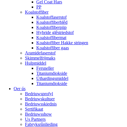
Gel Coat Hars
PP
Koalstoffiber
Koalstoffaserstof
Koalstoffiberblêd
Koalstoffiberpiip
Hybride glêstriedstof
Koalstoffibermat
Koalstoffiber Hakke stringen
Koalstoffiber gaas
Aramidefaserstof
Skimmelfrijmaks
Hulpmiddel
Fersneller
Titaniumdiokside
Úthardingsmiddel
Titaniumdiokside
Oer ús
Bedriuwsprofyl
Bedriuwskultuer
Bedriuwsskiednis
Sertifikaat
Bedriuwsshow
Us Partners
Fabryksrûnlieding