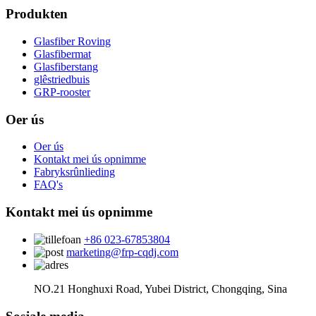
Produkten
Glasfiber Roving
Glasfibermat
Glasfiberstang
glêstriedbuis
GRP-rooster
Oer ús
Oer ús
Kontakt mei ús opnimme
Fabryksrûnlieding
FAQ's
Kontakt mei ús opnimme
+86 023-67853804
marketing@frp-cqdj.com
NO.21 Honghuxi Road, Yubei District, Chongqing, Sina