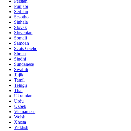
Persian
Punjabi
Serbian
Sesotho
Sinhala
Slovak
Slovenian
Somali
Samoan
Scots Gaelic
Shona
Sindhi
Sundanese
Swahili
Tajik
Tamil
Telugu
Thai
Ukrainian
Urdu
Uzbek
Vietnamese
Welsh
Xhosa
Yiddish