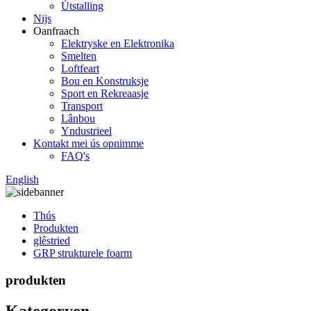
Útstalling
Nijs
Oanfraach
Elektryske en Elektronika
Smelten
Loftfeart
Bou en Konstruksje
Sport en Rekreaasje
Transport
Lânbou
Yndustrieel
Kontakt mei ús opnimme
FAQ's
English
Thús
Produkten
glêstried
GRP strukturele foarm
produkten
Kategoryen