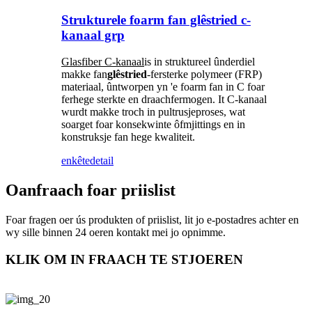
Strukturele foarm fan glêstried c-
kanaal grp
Glasfiber C-kanaal
is in struktureel ûnderdiel
makke fan
glêstried
-fersterke polymeer (FRP)
materiaal, ûntworpen yn 'e foarm fan in C foar
ferhege sterkte en draachfermogen. It C-kanaal
wurdt makke troch in pultrusjeproses, wat
soarget foar konsekwinte ôfmjittings en in
konstruksje fan hege kwaliteit.
enkête
detail
Oanfraach foar priislist
Foar fragen oer ús produkten of priislist, lit jo e-postadres achter en
wy sille binnen 24 oeren kontakt mei jo opnimme.
KLIK OM IN FRAACH TE STJOEREN