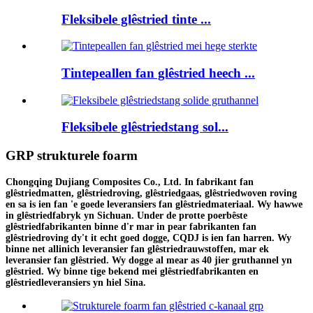
Fleksibele glêstried tinte ...
Tintepeallen fan glêstried heech ...
Fleksibele glêstriedstang sol...
GRP strukturele foarm
Chongqing Dujiang Composites Co., Ltd. In fabrikant fan
glêstriedmatten, glêstriedroving, glêstriedgaas, glêstriedwoven roving
en sa is ien fan 'e goede leveransiers fan glêstriedmateriaal. Wy hawwe
in glêstriedfabryk yn Sichuan. Under de protte poerbêste
glêstriedfabrikanten binne d'r mar in pear fabrikanten fan
glêstriedroving dy't it echt goed dogge, CQDJ is ien fan harren. Wy
binne net allinich leveransier fan glêstriedrauwstoffen, mar ek
leveransier fan glêstried. Wy dogge al mear as 40 jier gruthannel yn
glêstried. Wy binne tige bekend mei glêstriedfabrikanten en
glêstriedleveransiers yn hiel Sina.