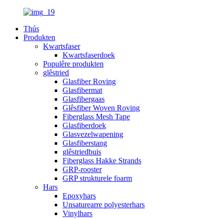
Thús
Produkten
Kwartsfaser
Kwartsfaserdoek
Populêre produkten
glêstried
Glasfiber Roving
Glasfibermat
Glasfibergaas
Glêsfiber Woven Roving
Fiberglass Mesh Tape
Glasfiberdoek
Glasvezelwapening
Glasfiberstang
glêstriedbuis
Fiberglass Hakke Strands
GRP-rooster
GRP strukturele foarm
Hars
Epoxyhars
Unsaturearre polyesterhars
Vinylhars