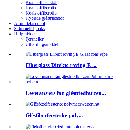
Koalstoffaserstof
Koalstoffiberblêd
Koalstoffiberpiip
Hybride glêstriedstof
Aramidefaserstof
Skimmelfrijmaks
Hulpmiddel
Fersneller
Úthardingsmiddel
Fiberglass Direkte roving E ...
Leveransiers fan glêstriedbuizen...
Glêsfiberfersterke poly...